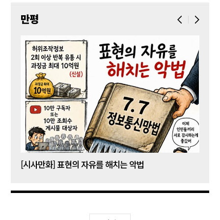
만평
[시사만화] 표현의 자유를 해치는 악법
[시사