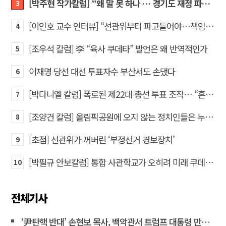
[박주현 작가칼럼] “왜 말 못 하나 … 경기도 재정 파탄의 진짜 원인을”
3
[이인호 교수 인터뷰] “선관위부터 파고들어야…책임자 직접 고발하라”
4
[조우석 칼럼] 李 “육사 쿠데타” 발언은 왜 반역적인가
5
이재명 당선 대선 투표자수 부산서도 손댔다
6
[박다니엘 칼럼] 폭로된 제22대 총선 투표 조작… “흔들리는 가짜 국회의원들”
7
[조양건 칼럼] 올림픽공원에 오지 않는 정치인들은 누구인가
8
[초점] 선관위가 꺼버린 ‘부정선거 경보장치’
9
[박필규 안보칼럼] 통합 사관학교가 오히려 미래 쿠데타의 통로가 되는 이유
10
전체기사
‘尹탄핵 반대’ 손현보 목사, 백악관서 트럼프 대통령 만났다