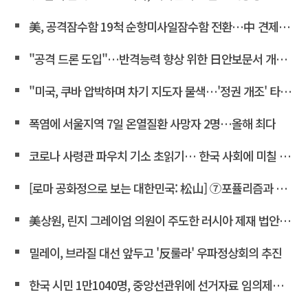
美, 공격잠수함 19척 순항미사일잠수함 전환…中 견제 강화
"공격 드론 도입"…반격능력 향상 위한 日안보문서 개정 윤곽
"미국, 쿠바 압박하며 차기 지도자 물색…'정권 개조' 타진"
폭염에 서울지역 7일 온열질환 사망자 2명…올해 최다
코로나 사령관 파우치 기소 초읽기… 한국 사회에 미칠 파장은
[로마 공화정으로 보는 대한민국: 松山] ⑦포퓰리즘과 선동은 민주주의를 어떻게 무너뜨리는가
美상원, 린지 그레이엄 의원이 주도한 러시아 제재 법안 통과
밀레이, 브라질 대선 앞두고 '反룰라' 우파정상회의 추진
한국 시민 1만1040명, 중앙선관위에 선거자료 임의제출 요청