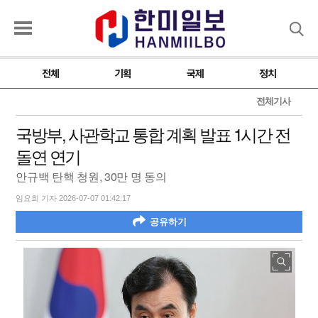
검색
전체
기획
국제
정치
전체기사
국방부, 사관학교 통합 계획 발표 1시간 전
돌연 연기
안규백 탄핵 청원, 30만 명 동의
임요희 기자 2026-07-07 01:42:17
공유하기