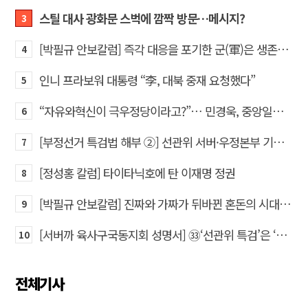
스틸 대사 광화문 스벅에 깜짝 방문…메시지?
3
[박필규 안보칼럼] 즉각 대응을 포기한 군(軍)은 생존할 수 없다
4
인니 프라보워 대통령 “李, 대북 중재 요청했다”
5
“자유와혁신이 극우정당이라고?”… 민경욱, 중앙일보 직격
6
[부정선거 특검법 해부 ②] 선관위 서버·우정본부 기록까지…‘증거를 끌어오는 칼’
7
[정성홍 칼럼] 타이타닉호에 탄 이재명 정권
8
[박필규 안보칼럼] 진짜와 가짜가 뒤바뀐 혼돈의 시대, 안보 파탄은 막아야
9
[서버까 육사구국동지회 성명서] ㉝‘선관위 특검’은 ‘부정선거 특검’으로 명명하고 박주현 변호사를 ‘특검’으로 임명하라!
10
전체기사