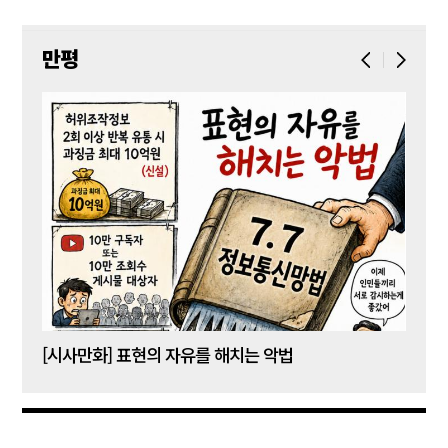
만평
[시사만화] 표현의 자유를 해치는 악법
[시사