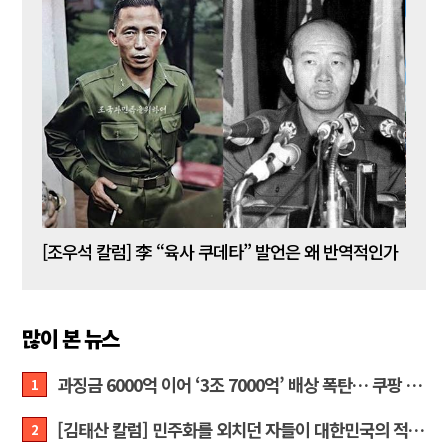
[김성민 칼럼] 탱크데이 이벤트의 눈덩이가 아직도 구르고 있다
[조우석 칼럼] 李 “육사 쿠데타” 발언은 왜 반역적인가
[정성
많이 본 뉴스
과징금 6000억 이어 ‘3조 7000억’ 배상 폭탄… 쿠팡 때리기에 한미 통상 ‘초비상’
1
[김태산 칼럼] 민주화를 외치던 자들이 대한민국의 적이고 간첩이었다
2