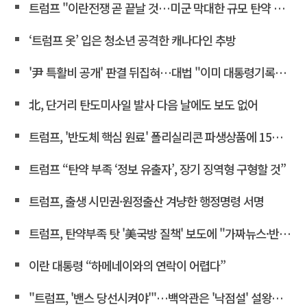
트럼프 "이란전쟁 곧 끝날 것…미군 막대한 규모 탄약 보유"
‘트럼프 옷’ 입은 청소년 공격한 캐나다인 추방
'尹 특활비 공개' 판결 뒤집혀…대법 "이미 대통령기록관 이관"
北, 단거리 탄도미사일 발사 다음 날에도 보도 없어
트럼프, '반도체 핵심 원료' 폴리실리콘 파생상품에 15% 관세
트럼프 “탄약 부족 ‘정보 유출자’, 장기 징역형 구형할 것”
트럼프, 출생 시민권·원정출산 겨냥한 행정명령 서명
트럼프, 탄약부족 탓 '美국방 질책' 보도에 "가짜뉴스·반역"
이란 대통령 “하메네이와의 연락이 어렵다”
"트럼프, '밴스 당선시켜야'"…백악관은 '낙점설' 설왕설래