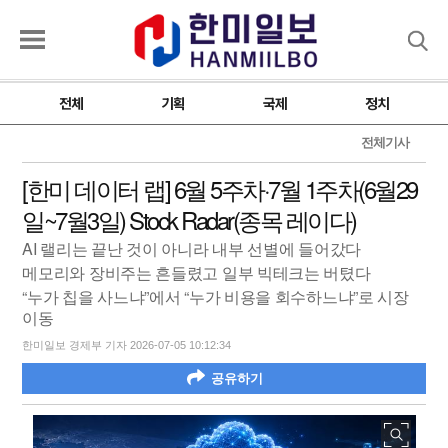
검색
전체
기획
국제
정치
전체기사
[한미 데이터 랩] 6월 5주차·7월 1주차(6월29
일~7월3일) Stock Radar(종목 레이다)
AI 랠리는 끝난 것이 아니라 내부 선별에 들어갔다
메모리와 장비주는 흔들렸고 일부 빅테크는 버텼다
“누가 칩을 사느냐”에서 “누가 비용을 회수하느냐”로 시장
이동
한미일보 경제부 기자 2026-07-05 10:12:34
공유하기