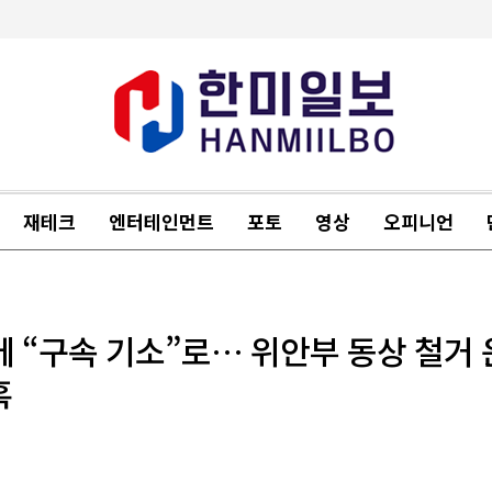
재테크
엔터테인먼트
포토
영상
오피니언
에 “구속 기소”로… 위안부 동상 철거 
혹