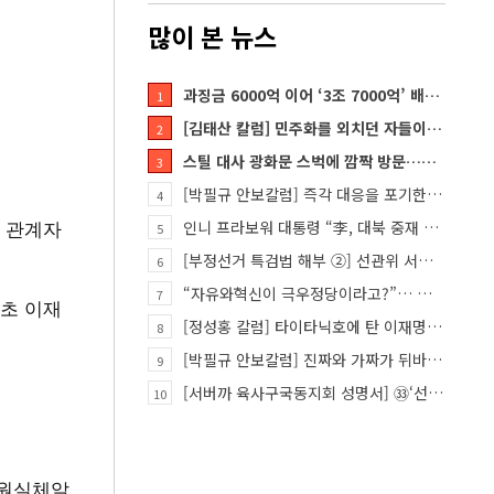
많이 본 뉴스
과징금 6000억 이어 ‘3조 7000억’ 배상 폭탄… 쿠팡 때리기에 한미 통상 ‘초비상’
1
[김태산 칼럼] 민주화를 외치던 자들이 대한민국의 적이고 간첩이었다
2
스틸 대사 광화문 스벅에 깜짝 방문…메시지?
3
[박필규 안보칼럼] 즉각 대응을 포기한 군(軍)은 생존할 수 없다
4
체 관계자
인니 프라보워 대통령 “李, 대북 중재 요청했다”
5
[부정선거 특검법 해부 ②] 선관위 서버·우정본부 기록까지…‘증거를 끌어오는 칼’
6
“자유와혁신이 극우정당이라고?”… 민경욱, 중앙일보 직격
7
 초 이재
[정성홍 칼럼] 타이타닉호에 탄 이재명 정권
8
[박필규 안보칼럼] 진짜와 가짜가 뒤바뀐 혼돈의 시대, 안보 파탄은 막아야
9
[서버까 육사구국동지회 성명서] ㉝‘선관위 특검’은 ‘부정선거 특검’으로 명명하고 박주현 변호사를 ‘특검…
10
학원실체알