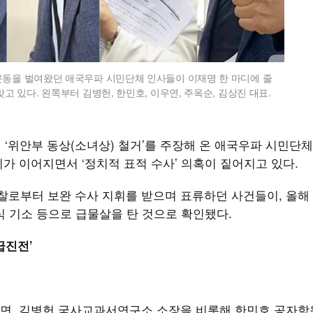
운동을 벌여왔던 애국우파 시민단체 인사들이 이재명 한 마디에 줄
고 있다. 왼쪽부터 김병헌, 한민호, 이우연, 주옥순, 김상진 대표.
 ‘위안부 동상(소녀상) 철거’를 주장해 온 애국우파 시민단
가 이어지면서 ‘정치적 표적 수사’ 의혹이 짙어지고 있다.
찰로부터 보완 수사 지휘를 받으며 표류하던 사건들이, 올해
약식 기소 등으로 급물살을 탄 것으로 확인됐다.
급진전’
르면, 김병헌 국사교과서연구소 소장을 비롯해 한민호 공자