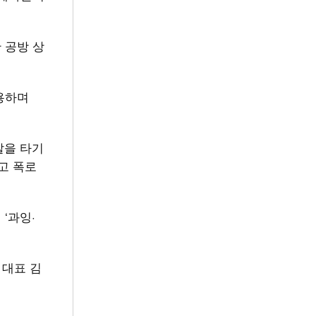
 공방 상
용하며
살을 타기
고 폭로
‘과잉·
 대표 김