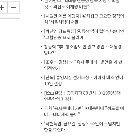
진 커밍스 “역대급 변동성 한국 시장 주의할
것… 외신도 이재명 비판”
[시원한 여름 여행지] ⑥차갑고 고요한 정적의
섬 ‘서울시립미술관’
[박찬영 당뇨특집] ④증상 없이 혈당만 높다면
‘고혈당증’으로 불러야
장동혁 “李, 형소법도 안 읽고 망언… 대통령
맞나?”
[조우석 칼럼] 李 “육사 쿠데타” 발언은 왜 반
역적인가
[단독] 통영시장 선거소청…이미지 대조 없이
10일 결정
[松山칼럼ㅣ종북좌파 80년사] ㉝1990년대
인문학의 좌경화
국힘 '육사쿠데타 3번' 李대통령에 "생도들 예
비 쿠데타세력 몰아"
'극한폭염' 금요일 '절정'…주말에도 덥지만
한풀 꺽인다