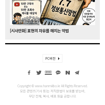
[시사만화] 표현의 자유를 해치는 악법
[시사
PC버전
Copyright © www.hanmiilbo.kr All Rights Reserved.
모든 콘텐츠(기사 등)는 저작권법의 보호를 받는바,
무단 전재, 복사, 배포 등을 금합니다.