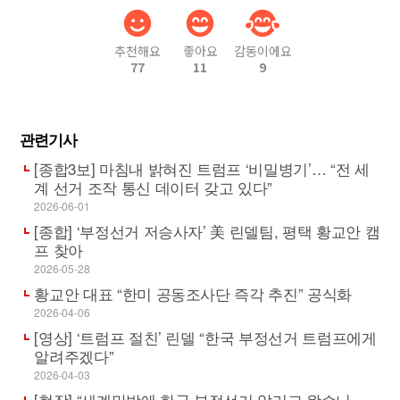
추천해요
좋아요
감동이에요
77
11
9
관련기사
[종합3보] 마침내 밝혀진 트럼프 ‘비밀병기’… “전 세
계 선거 조작 통신 데이터 갖고 있다”
2026-06-01
[종합] ‘부정선거 저승사자’ 美 린델팀, 평택 황교안 캠
프 찾아
2026-05-28
황교안 대표 “한미 공동조사단 즉각 추진” 공식화
2026-04-06
[영상] ‘트럼프 절친’ 린델 “한국 부정선거 트럼프에게
알려주겠다”
2026-04-03
[현장] “세계만방에 한국 부정선거 알리고 왔습니