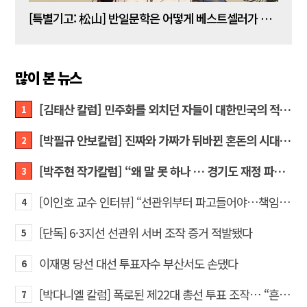
[김명수 칼럼] 5년 임기 이재명이 80년 전통 육사를 없앤다?
[특별기고: 松山] 반일문학은 어떻게 베스트셀러가 되는가?
[정성
많이 본 뉴스
[김태산 칼럼] 민주화를 외치던 자들이 대한민국의 적이고 간첩이었다
1
[박필규 안보칼럼] 진짜와 가짜가 뒤바뀐 혼돈의 시대, 안보 파탄은 막아야
2
[박주현 작가칼럼] “왜 말 못 하나 … 경기도 재정 파탄의 진짜 원인을”
3
[이인호 교수 인터뷰] “선관위부터 파고들어야…책임자 직접 고발하라”
4
[단독] 6·3지선 선관위 서버 조작 증거 적발됐다
5
이재명 당선 대선 투표자수 부산서도 손댔다
6
[박다니엘 칼럼] 폭로된 제22대 총선 투표 조작… “흔들리는 가짜 국회의원들”
7