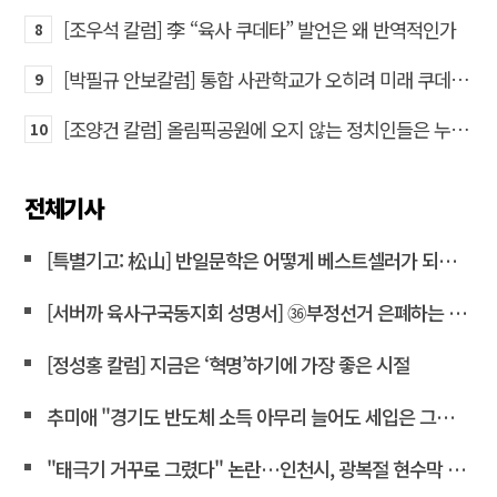
[조우석 칼럼] 李 “육사 쿠데타” 발언은 왜 반역적인가
8
[박필규 안보칼럼] 통합 사관학교가 오히려 미래 쿠데타의 통로가 되는 이유
9
[조양건 칼럼] 올림픽공원에 오지 않는 정치인들은 누구인가
10
전체기사
[특별기고: 松山] 반일문학은 어떻게 베스트셀러가 되는가?
[서버까 육사구국동지회 성명서] ㊱부정선거 은폐하는 윤상현 의원은 즉각 사퇴하라!
[정성홍 칼럼] 지금은 ‘혁명’하기에 가장 좋은 시절
추미애 "경기도 반도체 소득 아무리 늘어도 세입은 그대로"
"태극기 거꾸로 그렸다" 논란…인천시, 광복절 현수막 철거