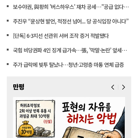
보수야권, 與황희 '버스하우스' 재차 공세…"공급 없다는 자백"
주진우 “윤상현 발언, 적정선 넘어... 당 공식입장 아니다”
[단독] 6·3지선 선관위 서버 조작 증거 적발됐다
국힘 비당권파 4인 징계 급가속…張, '막말·논란' 앞세워 역공
주가 급락에 빚투 탈났나…청년·고령층 마통 연체 급증
만평