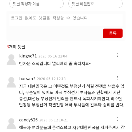
등록
3
개의 댓글
kingyc71
2026-05-16 22:04
반가운 소식입니다 빨리빠리 좀 속터져요~
hursan7
2026-05-12 12:13
지금 대한민국은 그 어떤것도 부정선거 척결 전쟁을 넘을수 없
다, 무슨일이 있어도 미국 부정선거 투사들과 연합해서 지난
총선,대선등 부정선거 범죄를 반드시 폭파시켜야한다,박주현
단장등 부정선거 척결전쟁 애국 투사들에 건투와 승리를 빈다,
candy526
2026-05-12 10:21
애국자 여러분들께 존경스럽고 자유대한민국을 지켜주셔서 감