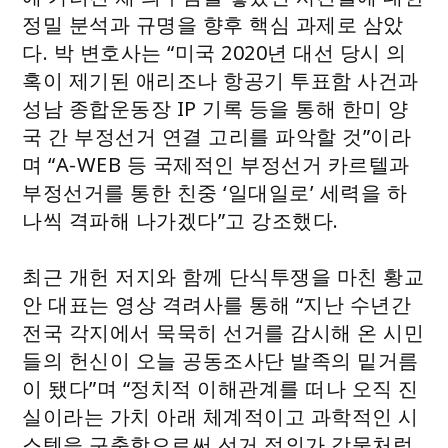
정밀 분석과 규명을 향후 핵심 과제로 삼았
다. 박 변호사는 “미국 2020년 대선 당시 의
혹이 제기된 애리조나 항공기 투표함 사건과
성남 종합운동장 IP 기록 등을 통해 한미 양
국 간 부정선거 연결 고리를 파악할 것”이라
며 “A-WEB 등 국제적인 부정선거 카르텔과
부정선거를 통한 친중 ‘일대일로’ 세력을 하
나씩 격파해 나가겠다”고 강조했다.
최근 개헌 저지와 함께 단식투쟁을 마친 황교
안 대표는 영상 격려사를 통해 “지난 수년간
전국 각지에서 묵묵히 선거를 감시해 온 시민
들의 헌신이 오늘 공동조사단 발족의 밑거름
이 됐다”며 “정치적 이해관계를 떠나 오직 진
실이라는 가치 아래 체계적이고 과학적인 시
스템을 구축함으로써 선거 정의가 강물처럼