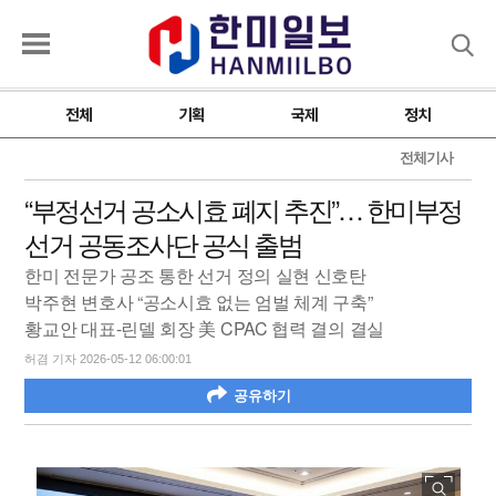
검색
전체
기획
국제
정치
전체기사
“부정선거 공소시효 폐지 추진”… 한미부정
선거 공동조사단 공식 출범
한미 전문가 공조 통한 선거 정의 실현 신호탄
박주현 변호사 “공소시효 없는 엄벌 체계 구축”
황교안 대표-린델 회장 美 CPAC 협력 결의 결실
허겸 기자 2026-05-12 06:00:01
공유하기