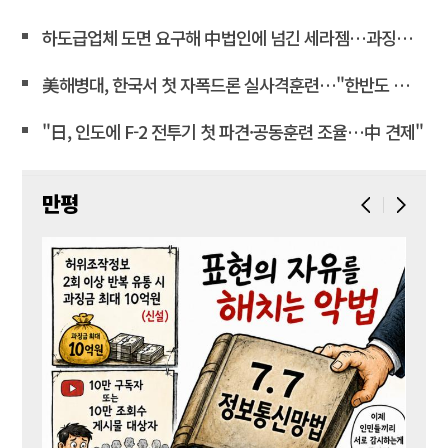
하도급업체 도면 요구해 中법인에 넘긴 세라젬…과징금 4억3천만
美해병대, 한국서 첫 자폭드론 실사격훈련…"한반도 지형 학습"
"日, 인도에 F-2 전투기 첫 파견·공동훈련 조율…中 견제"
만평