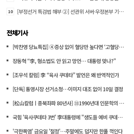
[부정선거 특검법 해부 ②] 선관위 서버·우정본부 기록까지…‘증거를 끌어오는 칼’
10
전체기사
[박찬영 당뇨특집] ④증상 없이 혈당만 높다면 ‘고혈당증’으로 불러야
장동혁 “李, 형소법도 안 읽고 망언… 대통령 맞나?”
[조우석 칼럼] 李 “육사 쿠데타” 발언은 왜 반역적인가
[단독] 통영시장 선거소청…이미지 대조 없이 10일 결정
[松山칼럼ㅣ종북좌파 80년사] ㉝1990년대 인문학의 좌경화
국힘 '육사쿠데타 3번' 李대통령에 "생도들 예비 쿠데타세력 몰아"
'극한폭염' 금요일 '절정'…주말에도 덥지만 한풀 꺽인다