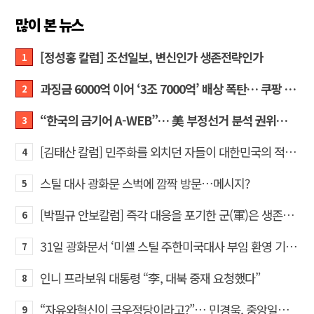
많이 본 뉴스
[정성홍 칼럼] 조선일보, 변신인가 생존전략인가
1
과징금 6000억 이어 ‘3조 7000억’ 배상 폭탄… 쿠팡 때리기에 한미 통상 ‘초비상’
2
“한국의 금기어 A-WEB”… 美 부정선거 분석 권위자 프랭크 박사가 작심 비판한 한국 ‘선거 공작’의 실체
3
[김태산 칼럼] 민주화를 외치던 자들이 대한민국의 적이고 간첩이었다
4
스틸 대사 광화문 스벅에 깜짝 방문…메시지?
5
[박필규 안보칼럼] 즉각 대응을 포기한 군(軍)은 생존할 수 없다
6
31일 광화문서 ‘미셸 스틸 주한미국대사 부임 환영 기자회견’… 80여 개 단체 집결
7
인니 프라보워 대통령 “李, 대북 중재 요청했다”
8
“자유와혁신이 극우정당이라고?”… 민경욱, 중앙일보 직격
9