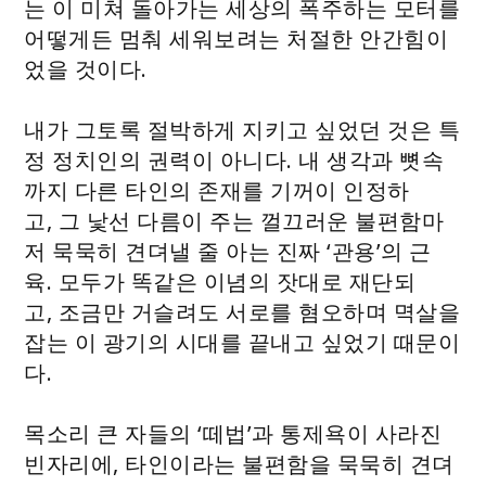
는 이 미쳐 돌아가는 세상의 폭주하는 모터를
어떻게든 멈춰 세워보려는 처절한 안간힘이
었을 것이다.
내가 그토록 절박하게 지키고 싶었던 것은 특
정 정치인의 권력이 아니다. 내 생각과 뼛속
까지 다른 타인의 존재를 기꺼이 인정하
고, 그 낯선 다름이 주는 껄끄러운 불편함마
저 묵묵히 견뎌낼 줄 아는 진짜 ‘관용’의 근
육. 모두가 똑같은 이념의 잣대로 재단되
고, 조금만 거슬려도 서로를 혐오하며 멱살을
잡는 이 광기의 시대를 끝내고 싶었기 때문이
다.
목소리 큰 자들의 ‘떼법’과 통제욕이 사라진
빈자리에, 타인이라는 불편함을 묵묵히 견뎌