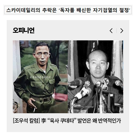
오피니언
[김성민 칼럼] 탱크데이 이벤트의 눈덩이가 아직도 구르고 있다
[조우석 칼럼] 李 “육사 쿠데타” 발언은 왜 반역적인가
[정성