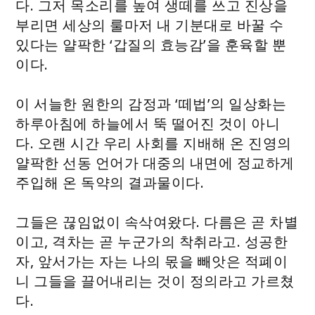
다. 그저 목소리를 높여 생떼를 쓰고 진상을
부리면 세상의 룰마저 내 기분대로 바꿀 수
있다는 얄팍한 ‘갑질의 효능감’을 훈육할 뿐
이다.
이 서늘한 원한의 감정과 ‘떼법’의 일상화는
하루아침에 하늘에서 뚝 떨어진 것이 아니
다. 오랜 시간 우리 사회를 지배해 온 진영의
얄팍한 선동 언어가 대중의 내면에 정교하게
주입해 온 독약의 결과물이다.
그들은 끊임없이 속삭여왔다. 다름은 곧 차별
이고, 격차는 곧 누군가의 착취라고. 성공한
자, 앞서가는 자는 나의 몫을 빼앗은 적폐이
니 그들을 끌어내리는 것이 정의라고 가르쳤
다.