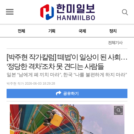
검색
전체
기획
국제
정치
전체기사
[박주현 작가칼럼] ‘떼법’이 일상이 된 사회…
‘정당한 격차’조차 못 견디는 사람들
일본 “남에게 폐 끼치 마라”, 한국 “나를 불편하게 하지 마라”
박주현 작가 2026-06-03 18:29:28
공유하기