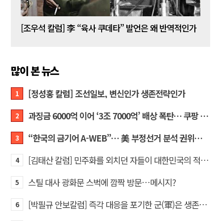
[김성민 칼럼] 탱크데이 이벤트의 눈덩이가 아직도 구르고 있다
[조우석 칼럼] 李 “육사 쿠데타” 발언은 왜 반역적인가
[정성
많이 본 뉴스
[정성홍 칼럼] 조선일보, 변신인가 생존전략인가
1
과징금 6000억 이어 ‘3조 7000억’ 배상 폭탄… 쿠팡 때리기에 한미 통상 ‘초비상’
2
“한국의 금기어 A-WEB”… 美 부정선거 분석 권위자 프랭크 박사가 작심 비판한 한국 ‘선거 공작’의 실체
3
[김태산 칼럼] 민주화를 외치던 자들이 대한민국의 적이고 간첩이었다
4
스틸 대사 광화문 스벅에 깜짝 방문…메시지?
5
[박필규 안보칼럼] 즉각 대응을 포기한 군(軍)은 생존할 수 없다
6