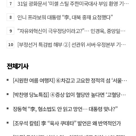
31일 광화문서 ‘미셸 스틸 주한미국대사 부임 환영 기자회견’… 80여 개 단체 집결
7
인니 프라보워 대통령 “李, 대북 중재 요청했다”
8
“자유와혁신이 극우정당이라고?”… 민경욱, 중앙일보 직격
9
[부정선거 특검법 해부 ②] 선관위 서버·우정본부 기록까지…‘증거를 끌어오는 칼’
10
전체기사
[시원한 여름 여행지] ⑥차갑고 고요한 정적의 섬 ‘서울시립미술관’
[박찬영 당뇨특집] ④증상 없이 혈당만 높다면 ‘고혈당증’으로 불러야
장동혁 “李, 형소법도 안 읽고 망언… 대통령 맞나?”
[조우석 칼럼] 李 “육사 쿠데타” 발언은 왜 반역적인가