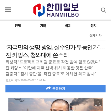
검색
전체
기획
국제
정치
전체기사
“자국민의 생명 방임, 실수인가 무능인가”…
진 커밍스, 청와대에 쓴소리
위성락 “프로젝트 프리덤 종료로 작전 참여 검토 않겠다”
진 커밍스 “이란에 자국 선박 위치 제공한 것은 한국”
김중락 “‘잠시 중단’을 ‘작전 종료’로 이해한 외교 참사”
임요희 기자 2026-05-07 10:40:14
공유하기