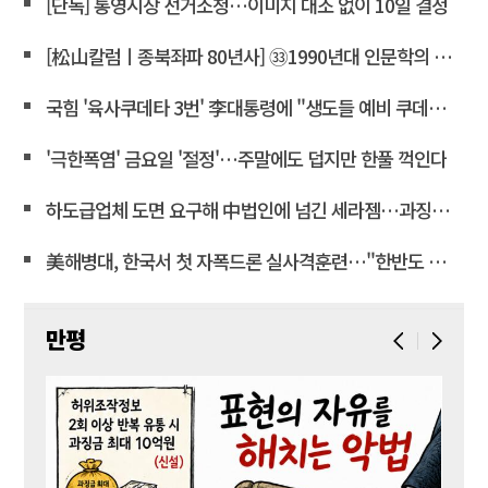
[단독] 통영시장 선거소청…이미지 대조 없이 10일 결정
[松山칼럼ㅣ종북좌파 80년사] ㉝1990년대 인문학의 좌경화
국힘 '육사쿠데타 3번' 李대통령에 "생도들 예비 쿠데타세력 몰아"
'극한폭염' 금요일 '절정'…주말에도 덥지만 한풀 꺽인다
하도급업체 도면 요구해 中법인에 넘긴 세라젬…과징금 4억3천만
美해병대, 한국서 첫 자폭드론 실사격훈련…"한반도 지형 학습"
만평